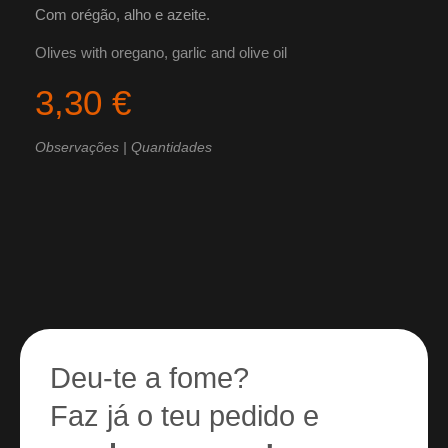
Com orégão, alho e azeite.
Olives with oregano, garlic and olive oil
3,30 €
Observações | Quantidades
Deu-te a fome?
Faz já o teu pedido e