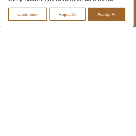
MENU
MOLHO
REDES
LOCANDA
SOCIAIS
Customise
Reject All
Accept All
MENU
INFORMAÇÕES
LOCANDA
SOBRE NÓS
227 641 489
R. Lages
MENU HARD
CONTACTOS
735, 4410-
DRIVERS
312 Canelas,
Portugal
RESTAURANTES
geral@harddrivers.eu
LOCANDA
LOCANDA
RESTAURANTE
HARD
DRIVERS
RESTAURANTE
LOCANDA
TRUCK