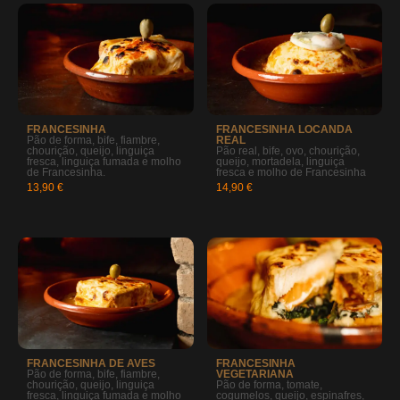
FRANCESINHA
FRANCESINHA LOCANDA
Pão de forma, bife, fiambre,
REAL
chourição, queijo, linguiça
Pão real, bife, ovo, chourição,
fresca, linguiça fumada e molho
queijo, mortadela, linguiça
de Francesinha.
fresca e molho de Francesinha
13,90 €
14,90 €
FRANCESINHA DE AVES
FRANCESINHA
Pão de forma, bife, fiambre,
VEGETARIANA
chourição, queijo, linguiça
Pão de forma, tomate,
fresca, linguiça fumada e molho
cogumelos, queijo, espinafres,