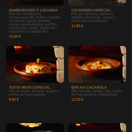
HAMBÚRGUER À LOCANDA
CACHORRO ESPECIAL
Pão de hambúrguer,
Pão de cachorro, salsicha,
hambúrguer de novilho c/ queijo
fiambre, chourição, queijo e
no interior, bacon, fiambre,
molho de Francesinha.
cebola caramelizada, ovo frito,
11,90 €
cebola frita, queijo, molho de
francesinha e batata frita.
14,00 €
TOSTA MISTA ESPECIAL
BIFE NA CAÇAROLA
Pão de forma, fiambre, queijo e
Bife, fiambre, queijo, ovo, molho
molho de Francesinha.
de Francesinha e batata frita.
9,90 €
13,00 €