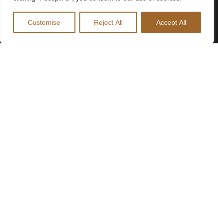
Customise
Reject All
Accept All
LOC DOG
CHOURIÇO ASSADO
Cachorrinho louco com molho
8,60
de francesinha.
5,40