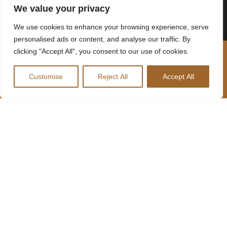
We value your privacy
We use cookies to enhance your browsing experience, serve
personalised ads or content, and analyse our traffic. By
clicking "Accept All", you consent to our use of cookies.
Customise
Reject All
Accept All
MENU
MOLHO
REDES
LOCANDA
SOCIAIS
MENU
INFORMAÇÕES
LOCANDA
SOBRE NÓS
227 641 489
R. Lages
MENU HARD
CONTACTOS
735, 4410-
DRIVERS
312 Canelas,
Portugal
RESTAURANTES
geral@harddrivers.eu
LOCANDA
LOCANDA
RESTAURANTE
HARD
DRIVERS