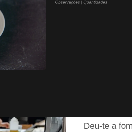
Observações | Quantidades
Deu-te a fo