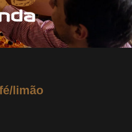
fé/limão