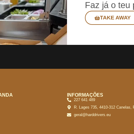
Faz já o teu
TAKE AWAY
ANDA
INFORMAÇÕES
227 641 489
R. Lages 735, 4410-312 Canelas, 
geral@harddrivers.eu