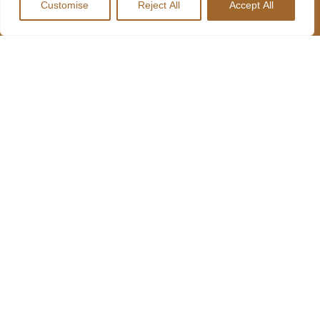
MENU
INFORMAÇÕES
Customise
Reject All
Accept All
LOCANDA
SOBRE NÓS
227 641 489
R. Lages
MENU HARD
CONTACTOS
735, 4410-
DRIVERS
312 Canelas,
Portugal
RESTAURANTES
geral@harddrivers.eu
LOCANDA
LOCANDA
RESTAURANTE
HARD
DRIVERS
RESTAURANTE
LOCANDA
TRUCK