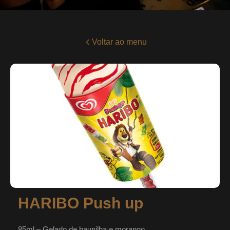
Voltar ao menu
HARIBO Push up
85ml – Gelado de baunilha e morango.