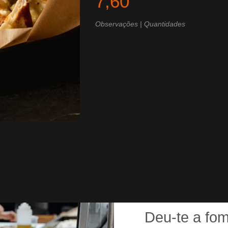
7,60
Observações | Quantidades
Deu-te a fo