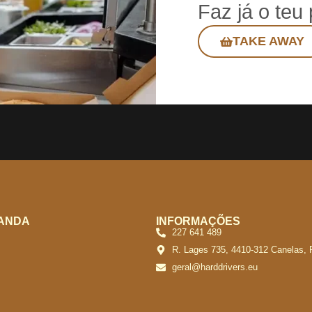
Faz já o teu
TAKE AWAY
ANDA
INFORMAÇÕES
227 641 489
R. Lages 735, 4410-312 Canelas, 
geral@harddrivers.eu