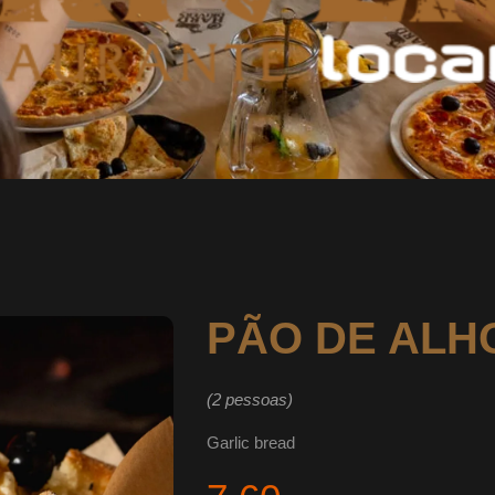
PÃO DE ALH
(2 pessoas)
Garlic bread