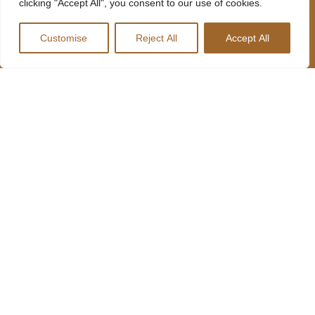
clicking "Accept All", you consent to our use of cookies.
MENU
MOLHO
REDES
LOCANDA
SOCIAIS
Customise
Reject All
Accept All
MENU
INFORMAÇÕES
LOCANDA
SOBRE NÓS
227 641 489
R. Lages
MENU HARD
CONTACTOS
735, 4410-
DRIVERS
312 Canelas,
Portugal
RESTAURANTES
geral@harddrivers.eu
LOCANDA
LOCANDA
RESTAURANTE
HARD
DRIVERS
RESTAURANTE
LOCANDA
TRUCK