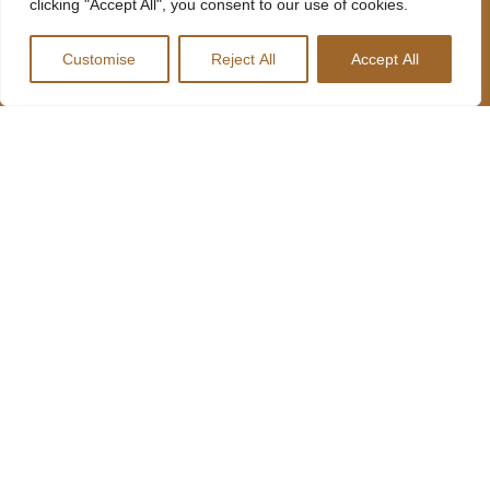
clicking "Accept All", you consent to our use of cookies.
MENU
MOLHO
REDES
LOCANDA
SOCIAIS
Customise
Reject All
Accept All
MENU
INFORMAÇÕES
LOCANDA
SOBRE NÓS
227 641 489
R. Lages
MENU HARD
CONTACTOS
735, 4410-
DRIVERS
312 Canelas,
Portugal
RESTAURANTES
geral@harddrivers.eu
LOCANDA
LOCANDA
RESTAURANTE
HARD
DRIVERS
RESTAURANTE
LOCANDA
TRUCK