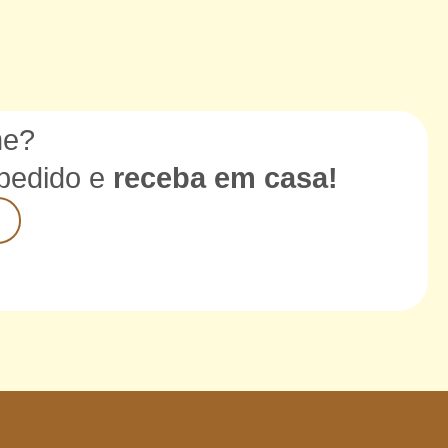
me?
 pedido e
receba em casa!