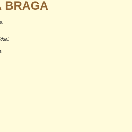
À BRAGA
a.
dual.
s