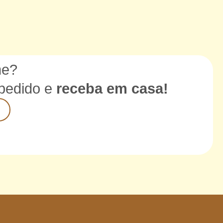
me?
 pedido e
receba em casa!