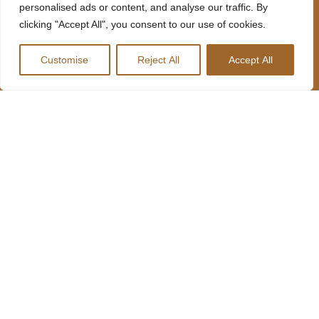
personalised ads or content, and analyse our traffic. By
clicking "Accept All", you consent to our use of cookies.
MENU
MOLHO
REDES
Customise
Reject All
Accept All
LOCANDA
SOCIAIS
MENU
INFORMAÇÕES
LOCANDA
SOBRE NÓS
227 641 489
R. Lages
MENU HARD
CONTACTOS
735, 4410-
DRIVERS
312 Canelas,
Portugal
RESTAURANTES
geral@harddrivers.eu
LOCANDA
LOCANDA
RESTAURANTE
HARD
DRIVERS
RESTAURANTE
LOCANDA
TRUCK