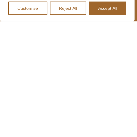
LOCANDA
SOCIAIS
Customise
Reject All
Accept All
MENU
INFORMAÇÕES
LOCANDA
SOBRE NÓS
227 641 489
R. Lages
MENU HARD
CONTACTOS
735, 4410-
DRIVERS
312 Canelas,
Portugal
RESTAURANTES
geral@harddrivers.eu
LOCANDA
LOCANDA
RESTAURANTE
HARD
DRIVERS
RESTAURANTE
LOCANDA
TRUCK