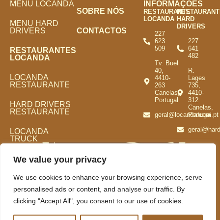
MENU LOCANDA
INFORMAÇÕES
SOBRE NÓS
RESTAURANTE
RESTAURANT
LOCANDA
HARD
MENU HARD
DRIVERS
DRIVERS
CONTACTOS
227
623
227
509
641
RESTAURANTES
482
LOCANDA
Tv. Buel
40,
R.
LOCANDA
4410-
Lages
RESTAURANTE
263
735,
Canelas,
4410-
Portugal
312
HARD DRIVERS
Canelas,
RESTAURANTE
geral@locanda.com.pt
Portugal
geral@hard
LOCANDA
TRUCK
We value your privacy
We use cookies to enhance your browsing experience, serve
personalised ads or content, and analyse our traffic. By
clicking "Accept All", you consent to our use of cookies.